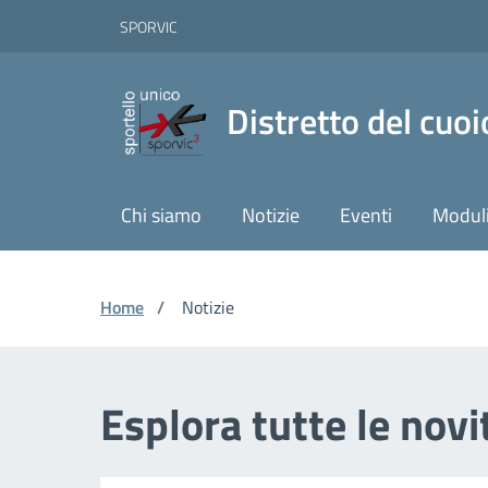
Vai ai contenuti
Vai al footer
Skip to Main Content
SPORVIC
Distretto del cuoi
Chi siamo
Notizie
Eventi
Moduli
Home
/
Notizie
Esplora tutte le novi