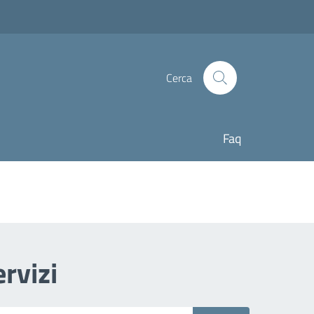
Cerca
Faq
rvizi