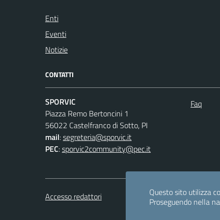
Enti
Eventi
Notizie
CONTATTI
SPORVIC
Faq
Piazza Remo Bertoncini 1
56022 Castelfranco di Sotto, PI
mail
:
segreteria@sporvic.it
PEC
:
sporvic2community@pec.it
Questo sito utilizza co
Accesso redattori
Proseguendo nella navi