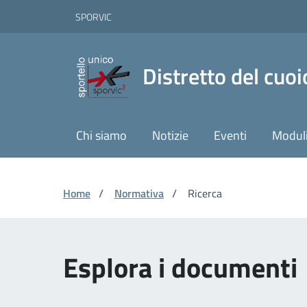
Vai ai contenuti
Vai al footer
Skip to Main Content
SPORVIC
Distretto del cuoi
Chi siamo
Notizie
Eventi
Moduli
Home
/
Normativa
/
Ricerca
Esplora i documenti