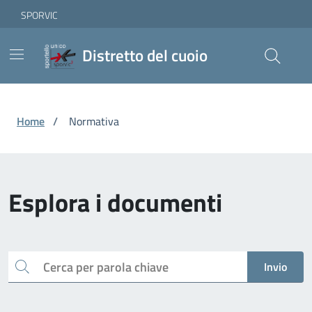
Vai ai contenuti
Vai al footer
Skip to Main Content
SPORVIC
Distretto del cuoio
Home
/
Normativa
Esplora i documenti
Cerca
Invio