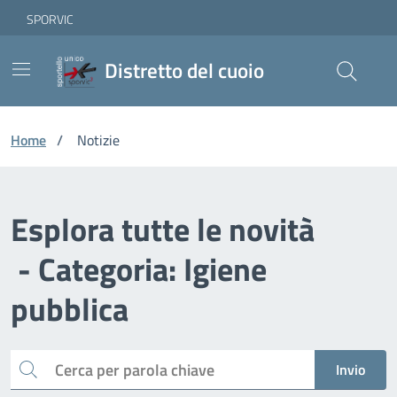
Vai ai contenuti
Vai al footer
Skip to Main Content
SPORVIC
Distretto del cuoio
Home
/
Notizie
Esplora tutte le novità
- Categoria: Igiene
pubblica
Cerca
Invio