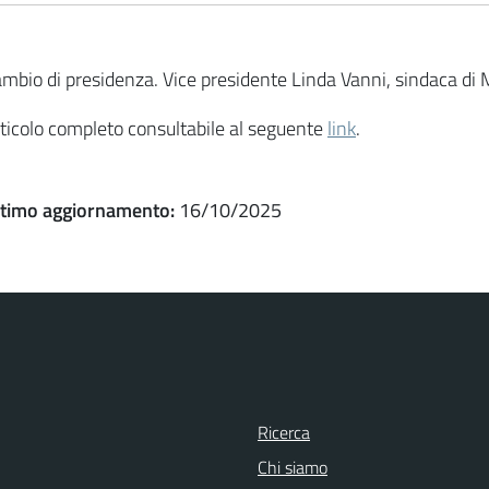
mbio di presidenza. Vice presidente Linda Vanni, sindaca di M
ticolo completo consultabile al seguente
link
.
ltimo aggiornamento:
16/10/2025
Ricerca
Chi siamo