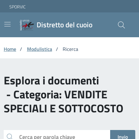
Vai ai contenuti
Vai al footer
Skip to Main Content
SPORVIC
Distretto del cuoio
Home
/
Modulistica
/
Ricerca
Esplora i documenti
- Categoria: VENDITE
SPECIALI E SOTTOCOSTO
Cerca
Invio