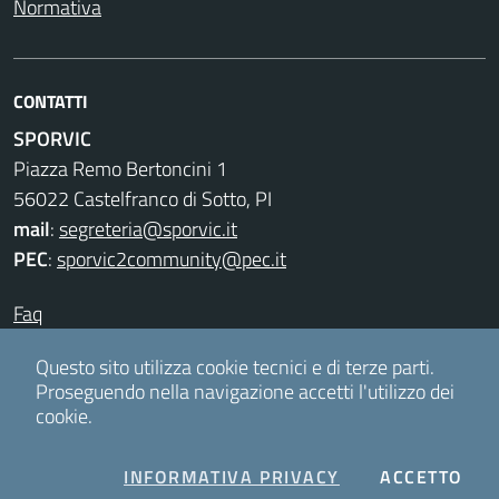
Normativa
CONTATTI
SPORVIC
Piazza Remo Bertoncini 1
56022 Castelfranco di Sotto, PI
mail
:
segreteria@sporvic.it
PEC
:
sporvic2community@pec.it
Faq
Privacy & Cookies
Questo sito utilizza cookie tecnici e di terze parti.
Proseguendo nella navigazione accetti l'utilizzo dei
cookie.
Accesso redattori
COOKIES
I C
INFORMATIVA PRIVACY
ACCETTO