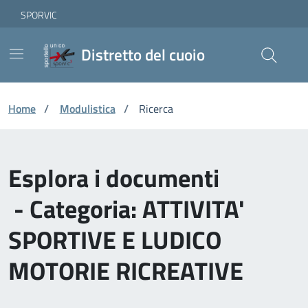
Vai ai contenuti
Vai al footer
Skip to Main Content
SPORVIC
Distretto del cuoio
Home
/
Modulistica
/
Ricerca
Esplora i documenti
- Categoria: ATTIVITA'
SPORTIVE E LUDICO
MOTORIE RICREATIVE