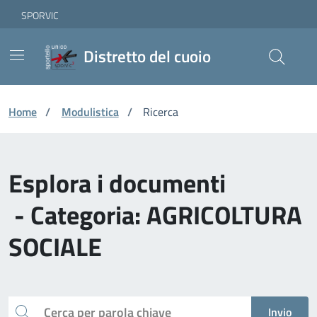
Vai ai contenuti
Vai al footer
Skip to Main Content
SPORVIC
Distretto del cuoio
Home
/
Modulistica
/
Ricerca
Esplora i documenti
- Categoria: AGRICOLTURA
SOCIALE
Cerca
Invio