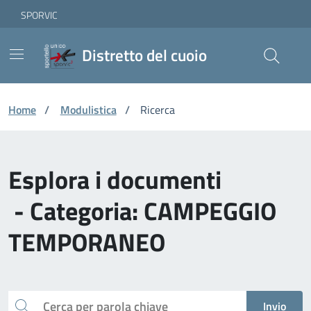
Vai ai contenuti
Vai al footer
Skip to Main Content
SPORVIC
Distretto del cuoio
Home
/
Modulistica
/
Ricerca
Esplora i documenti
- Categoria: CAMPEGGIO
TEMPORANEO
Cerca
Invio