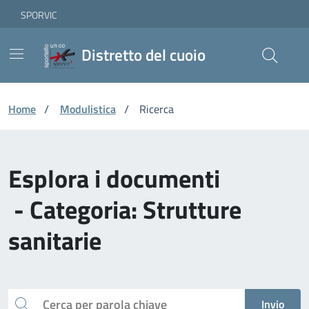
Vai ai contenuti
Vai al footer
Skip to Main Content
SPORVIC
Distretto del cuoio
Home
/
Modulistica
/
Ricerca
Esplora i documenti
- Categoria: Strutture
sanitarie
Cerca
Invio