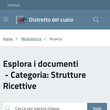
Vai ai contenuti
Vai al footer
Skip to Main Content
SPORVIC
Distretto del cuoio
Home
/
Modulistica
/
Ricerca
Esplora i documenti
- Categoria: Strutture
Ricettive
Cerca
Invio