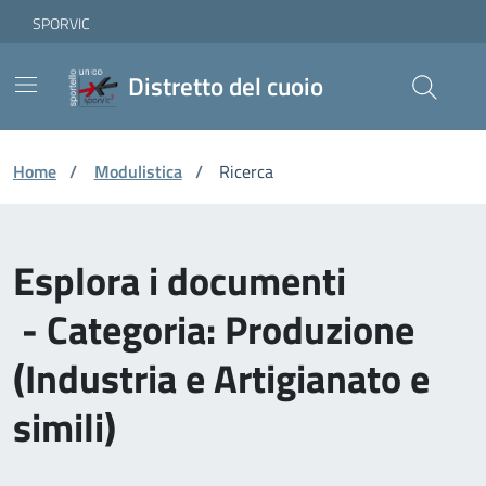
Vai ai contenuti
Vai al footer
Skip to Main Content
SPORVIC
Distretto del cuoio
Home
/
Modulistica
/
Ricerca
Esplora i documenti
- Categoria: Produzione
(Industria e Artigianato e
simili)