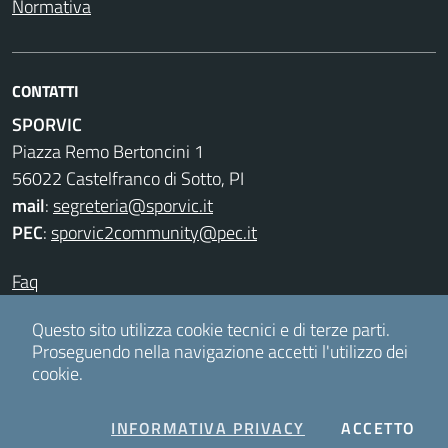
Normativa
CONTATTI
SPORVIC
Piazza Remo Bertoncini 1
56022 Castelfranco di Sotto, PI
mail
:
segreteria@sporvic.it
PEC
:
sporvic2community@pec.it
Faq
Privacy & Cookies
Questo sito utilizza cookie tecnici e di terze parti.
Proseguendo nella navigazione accetti l'utilizzo dei
cookie.
Accesso redattori
COOKIES
I C
INFORMATIVA PRIVACY
ACCETTO