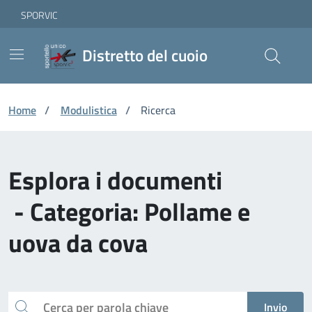
Vai ai contenuti
Vai al footer
Skip to Main Content
SPORVIC
Distretto del cuoio
Home
/
Modulistica
/
Ricerca
Esplora i documenti
- Categoria: Pollame e
uova da cova
Cerca
Invio