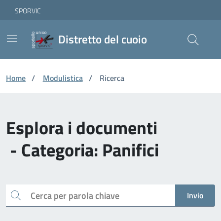
Vai ai contenuti
Vai al footer
Skip to Main Content
SPORVIC
Distretto del cuoio
Home
/
Modulistica
/
Ricerca
Esplora i documenti
- Categoria: Panifici
Cerca
Invio