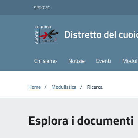
Vai ai contenuti
Vai al footer
Skip to Main Content
SPORVIC
Distretto del cuoi
Chi siamo
Notizie
Eventi
Moduli
Home
/
Modulistica
/
Ricerca
Esplora i document