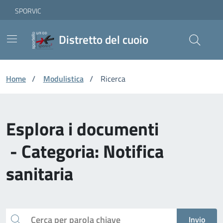
Vai ai contenuti
Vai al footer
Skip to Main Content
SPORVIC
Distretto del cuoio
Home
/
Modulistica
/
Ricerca
Esplora i documenti
- Categoria: Notifica
sanitaria
Cerca
Invio