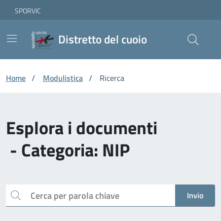
Vai ai contenuti
Vai al footer
Skip to Main Content
SPORVIC
Distretto del cuoio
Home
/
Modulistica
/
Ricerca
Esplora i documenti
- Categoria: NIP
Cerca
Invio