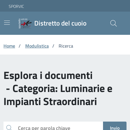
Vai ai contenuti
Vai al footer
Skip to Main Content
SPORVIC
Distretto del cuoio
Home
/
Modulistica
/
Ricerca
Esplora i documenti
- Categoria: Luminarie e
Impianti Straordinari
Cerca
Invio