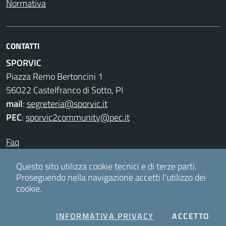
Normativa
CONTATTI
SPORVIC
Piazza Remo Bertoncini 1
56022 Castelfranco di Sotto, PI
mail
:
segreteria@sporvic.it
PEC
:
sporvic2community@pec.it
Faq
Privacy & Cookies
Questo sito utilizza cookie tecnici e di terze parti.
Proseguendo nella navigazione accetti l'utilizzo dei
cookie.
Accesso redattori
COOKIES
I C
INFORMATIVA PRIVACY
ACCETTO