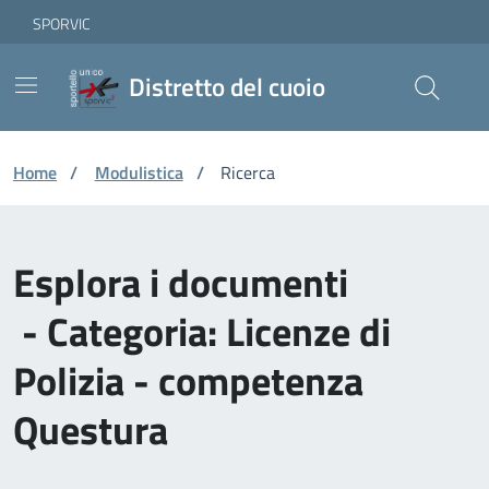
Vai ai contenuti
Vai al footer
Skip to Main Content
SPORVIC
Distretto del cuoio
Home
/
Modulistica
/
Ricerca
Esplora i documenti
- Categoria: Licenze di
Polizia - competenza
Questura