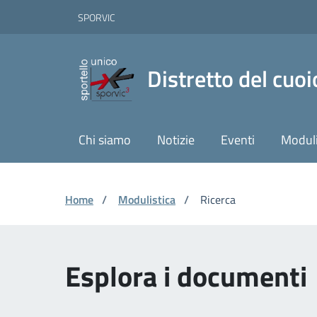
Vai ai contenuti
Vai al footer
Skip to Main Content
SPORVIC
Distretto del cuoi
Chi siamo
Notizie
Eventi
Moduli
Home
/
Modulistica
/
Ricerca
Esplora i documenti 