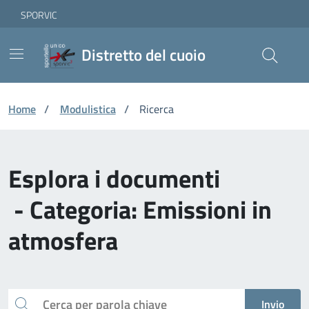
Vai ai contenuti
Vai al footer
Skip to Main Content
SPORVIC
Distretto del cuoio
Home
/
Modulistica
/
Ricerca
Esplora i documenti
- Categoria: Emissioni in
atmosfera
Cerca
Invio