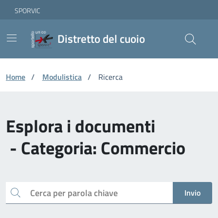
Vai ai contenuti
Vai al footer
Skip to Main Content
SPORVIC
Distretto del cuoio
Home
/
Modulistica
/
Ricerca
Esplora i documenti
- Categoria: Commercio
Cerca
Invio