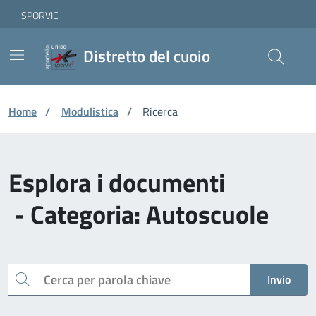
Vai ai contenuti
Vai al footer
Skip to Main Content
SPORVIC
Distretto del cuoio
Home
/
Modulistica
/
Ricerca
Esplora i documenti
- Categoria: Autoscuole
Cerca
Invio