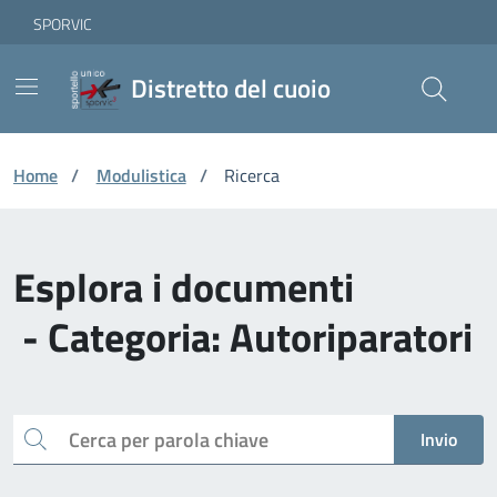
Vai ai contenuti
Vai al footer
Skip to Main Content
SPORVIC
Distretto del cuoio
Home
/
Modulistica
/
Ricerca
Esplora i documenti
- Categoria: Autoriparatori
Cerca
Invio