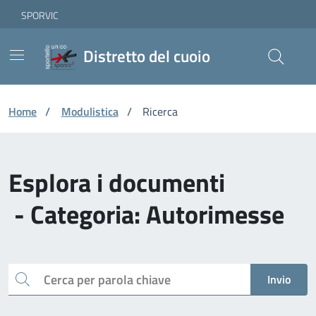
Vai ai contenuti
Vai al footer
Skip to Main Content
SPORVIC
Distretto del cuoio
Home
/
Modulistica
/
Ricerca
Esplora i documenti
- Categoria: Autorimesse
Cerca
Invio